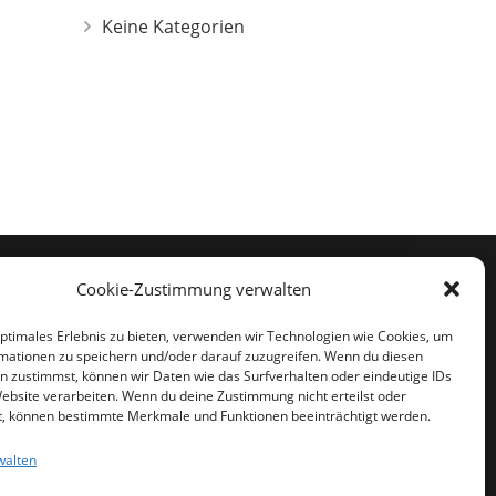
Keine Kategorien
Cookie-Zustimmung verwalten
kontakt@schweissarbeiten-schrimpf.de
optimales Erlebnis zu bieten, verwenden wir Technologien wie Cookies, um
mationen zu speichern und/oder darauf zuzugreifen. Wenn du diesen
034464/29315
n zustimmst, können wir Daten wie das Surfverhalten oder eindeutige IDs
Website verarbeiten. Wenn du deine Zustimmung nicht erteilst oder
034464/29316
t, können bestimmte Merkmale und Funktionen beeinträchtigt werden.
Pödelist 53, 06632 Freyburg
walten