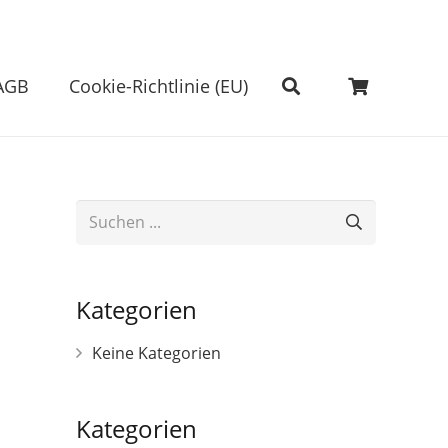
AGB
Cookie-Richtlinie (EU)
Es befinden sich keine Produkte im Warenkorb.
Kategorien
Keine Kategorien
Kategorien