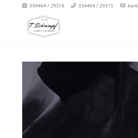
034464 / 29316
034464 / 29315
kont