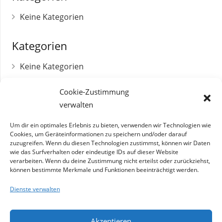
Keine Kategorien
Kategorien
Keine Kategorien
Cookie-Zustimmung
verwalten
Umsatzsteuer-Identifikationsnummer
DE 179271712
Um dir ein optimales Erlebnis zu bieten, verwenden wir Technologien wie
Cookies, um Geräteinformationen zu speichern und/oder darauf
zuzugreifen. Wenn du diesen Technologien zustimmst, können wir Daten
Betriebsnummer
wie das Surfverhalten oder eindeutige IDs auf dieser Website
03809100
verarbeiten. Wenn du deine Zustimmung nicht erteilst oder zurückziehst,
können bestimmte Merkmale und Funktionen beeinträchtigt werden.
Steuernummer
Dienste verwalten
119/271/01051
Akzeptieren