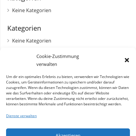
Keine Kategorien
Kategorien
Keine Kategorien
Cookie-Zustimmung
verwalten
Umsatzsteuer-Identifikationsnummer
DE 179271712
Um dir ein optimales Erlebnis zu bieten, verwenden wir Technologien wie
Cookies, um Geräteinformationen zu speichern und/oder darauf
zuzugreifen. Wenn du diesen Technologien zustimmst, können wir Daten
Betriebsnummer
wie das Surfverhalten oder eindeutige IDs auf dieser Website
03809100
verarbeiten. Wenn du deine Zustimmung nicht erteilst oder zurückziehst,
können bestimmte Merkmale und Funktionen beeinträchtigt werden.
Steuernummer
Dienste verwalten
119/271/01051
Akzeptieren