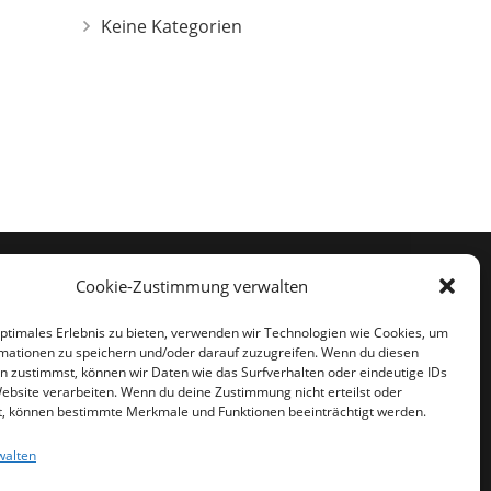
Keine Kategorien
Cookie-Zustimmung verwalten
kontakt@schweissarbeiten-schrimpf.de
optimales Erlebnis zu bieten, verwenden wir Technologien wie Cookies, um
mationen zu speichern und/oder darauf zuzugreifen. Wenn du diesen
034464/29315
n zustimmst, können wir Daten wie das Surfverhalten oder eindeutige IDs
Website verarbeiten. Wenn du deine Zustimmung nicht erteilst oder
034464/29316
t, können bestimmte Merkmale und Funktionen beeinträchtigt werden.
Pödelist 53, 06632 Freyburg
walten