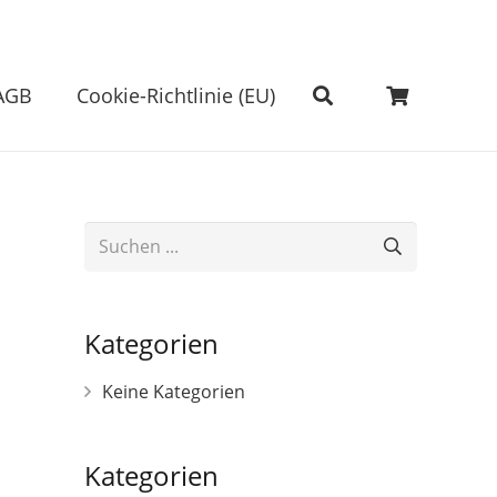
AGB
Cookie-Richtlinie (EU)
Es befinden sich keine Produkte im Warenkorb.
Kategorien
Keine Kategorien
Kategorien