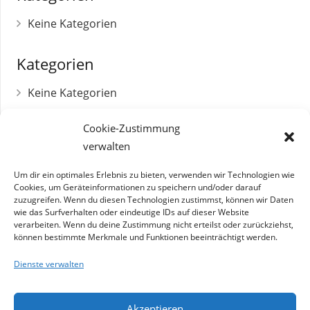
Keine Kategorien
Kategorien
Keine Kategorien
Cookie-Zustimmung
verwalten
Umsatzsteuer-Identifikationsnummer
DE 179271712
Um dir ein optimales Erlebnis zu bieten, verwenden wir Technologien wie
Cookies, um Geräteinformationen zu speichern und/oder darauf
zuzugreifen. Wenn du diesen Technologien zustimmst, können wir Daten
Betriebsnummer
wie das Surfverhalten oder eindeutige IDs auf dieser Website
03809100
verarbeiten. Wenn du deine Zustimmung nicht erteilst oder zurückziehst,
können bestimmte Merkmale und Funktionen beeinträchtigt werden.
Steuernummer
Dienste verwalten
119/271/01051
Akzeptieren