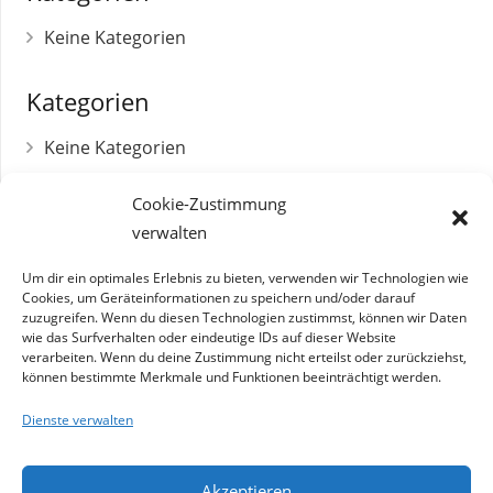
Keine Kategorien
Kategorien
Keine Kategorien
Cookie-Zustimmung
verwalten
Umsatzsteuer-Identifikationsnummer
DE 179271712
Um dir ein optimales Erlebnis zu bieten, verwenden wir Technologien wie
Cookies, um Geräteinformationen zu speichern und/oder darauf
zuzugreifen. Wenn du diesen Technologien zustimmst, können wir Daten
Betriebsnummer
wie das Surfverhalten oder eindeutige IDs auf dieser Website
03809100
verarbeiten. Wenn du deine Zustimmung nicht erteilst oder zurückziehst,
können bestimmte Merkmale und Funktionen beeinträchtigt werden.
Steuernummer
Dienste verwalten
119/271/01051
Akzeptieren